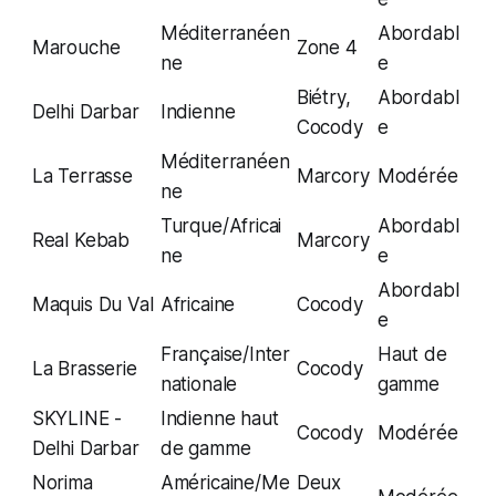
Méditerranéen
Abordabl
Marouche
Zone 4
ne
e
Biétry,
Abordabl
Delhi Darbar
Indienne
Cocody
e
Méditerranéen
La Terrasse
Marcory
Modérée
ne
Turque/Africai
Abordabl
Real Kebab
Marcory
ne
e
Abordabl
Maquis Du Val
Africaine
Cocody
e
Française/Inter
Haut de
La Brasserie
Cocody
nationale
gamme
SKYLINE -
Indienne haut
Cocody
Modérée
Delhi Darbar
de gamme
Norima
Américaine/Me
Deux