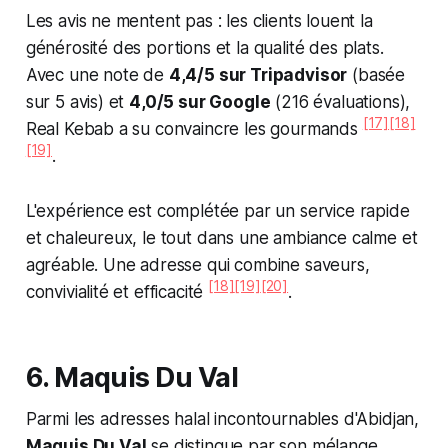
Les avis ne mentent pas : les clients louent la
générosité des portions et la qualité des plats.
Avec une note de
4,4/5 sur Tripadvisor
(basée
sur 5 avis) et
4,0/5 sur Google
(216 évaluations),
[17]
[18]
Real Kebab a su convaincre les gourmands
[19]
.
L'expérience est complétée par un service rapide
et chaleureux, le tout dans une ambiance calme et
agréable. Une adresse qui combine saveurs,
[18]
[19]
[20]
convivialité et efficacité
.
6. Maquis Du Val
Parmi les adresses halal incontournables d'Abidjan,
Maquis Du Val
se distingue par son mélange