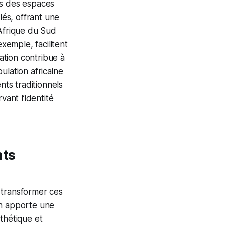
es des espaces
és, offrant une
Afrique du Sud
emple, facilitent
ilation contribue à
ulation africaine
nts traditionnels
ant l’identité
nts
 transformer ces
in apporte une
thétique et