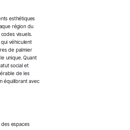
ents esthétiques
que région du
codes visuels.
 qui véhiculent
bres de palmier
ale unique. Quant
tut social et
férable de les
en équilibrant avec
ur des espaces