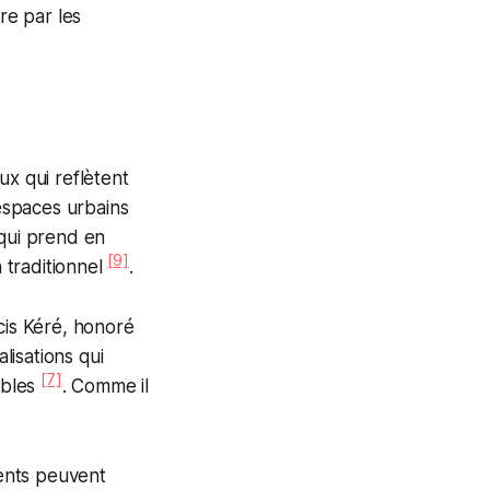
re par les
ux qui reflètent
 espaces urbains
 qui prend en
[9]
n traditionnel
.
cis Kéré, honoré
lisations qui
[7]
ables
. Comme il
ments peuvent