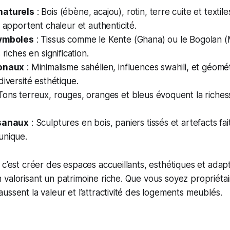
naturels
: Bois (ébène, acajou), rotin, terre cuite et textil
) apportent chaleur et authenticité.
symboles
: Tissus comme le Kente (Ghana) ou le Bogolan (
 riches en signification.
ionaux
: Minimalisme sahélien, influences swahili, et géom
diversité esthétique.
Tons terreux, rouges, oranges et bleus évoquent la riches
isanaux
: Sculptures en bois, paniers tissés et artefacts fai
unique.
 c’est créer des espaces accueillants, esthétiques et adap
valorisant un patrimoine riche. Que vous soyez propriétair
ussent la valeur et l’attractivité des logements meublés.