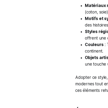
Matériaux 
(coton, soie
Motifs et 
des histoires
Styles rég
offrent une 
Couleurs
: 
continent.
Objets art
une touche 
Adopter ce style,
modernes tout en 
ces éléments reha