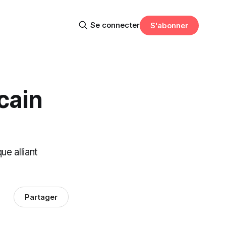
Se connecter
S'abonner
cain
e alliant
Partager