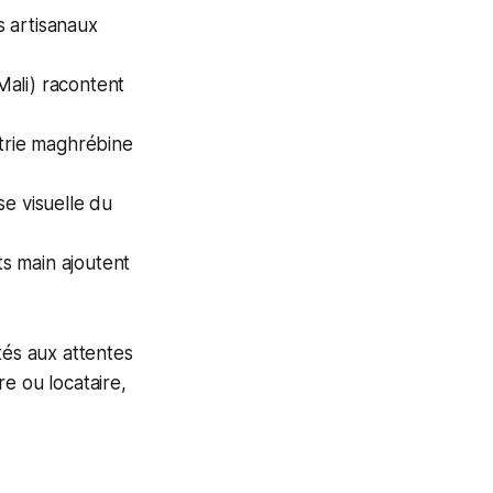
es artisanaux
Mali) racontent
étrie maghrébine
se visuelle du
ts main ajoutent
tés aux attentes
e ou locataire,