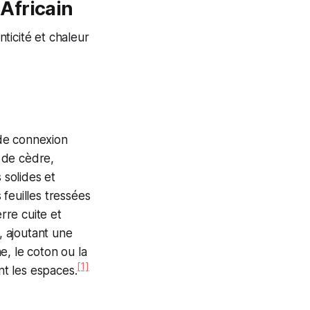
Africain
nticité et chaleur
nde connexion
e de cèdre,
 solides et
 feuilles tressées
rre cuite et
, ajoutant une
ne, le coton ou la
[1]
nt les espaces.