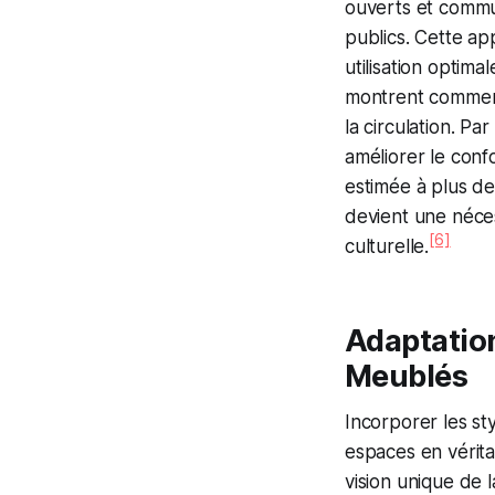
ouverts et commun
publics. Cette a
utilisation optima
montrent comment 
la circulation. Par
améliorer le conf
estimée à plus de 
devient une néce
[6]
culturelle.
Adaptatio
Meublés
Incorporer les st
espaces en vérita
vision unique de 