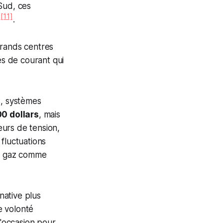
Sud, ces
[11]
.
grands centres
es de courant qui
s, systèmes
00 dollars
, mais
eurs de tension,
 fluctuations
au gaz comme
native plus
e volonté
l'occasion pour