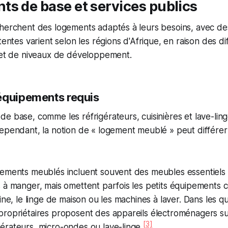
s de base et services publics
cherchent des logements adaptés à leurs besoins, avec d
tentes varient selon les régions d'Afrique, en raison des d
s et de niveaux de développement.
équipements requis
e base, comme les réfrigérateurs, cuisinières et lave-ling
ependant, la notion de « logement meublé » peut différer 
gements meublés incluent souvent des meubles essentiels 
s à manger, mais omettent parfois les petits équipements
ine, le linge de maison ou les machines à laver. Dans les q
propriétaires proposent des appareils électroménagers s
[3]
érateurs, micro-ondes ou lave-linge
.