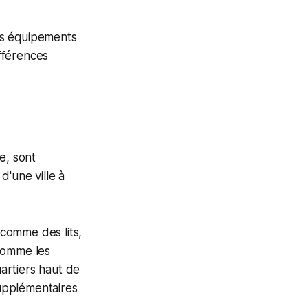
es équipements
ifférences
e, sont
d'une ville à
comme des lits,
 comme les
uartiers haut de
upplémentaires