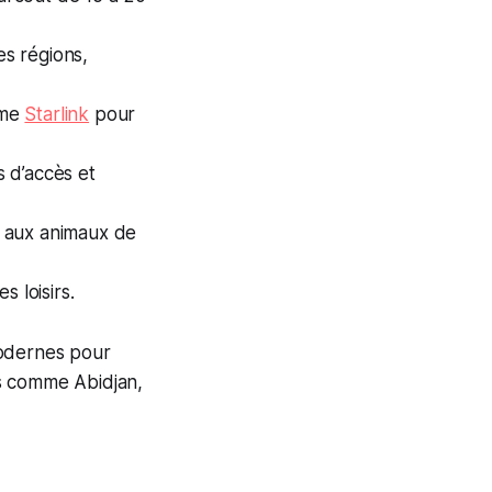
s régions,
mme
Starlink
pour
 d’accès et
es aux animaux de
s loisirs.
modernes pour
es comme Abidjan,