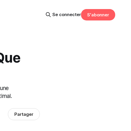
Se connecter
S'abonner
Que
 une
imal.
Partager