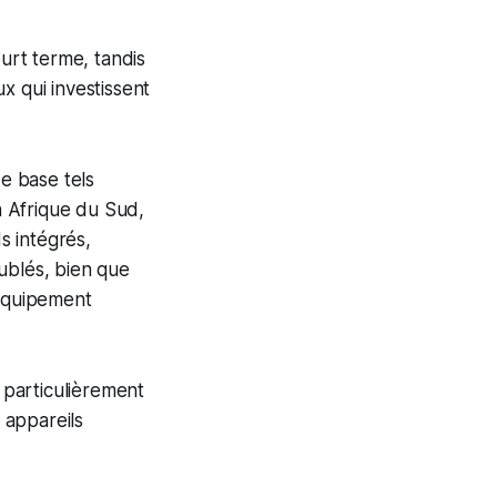
urt terme, tandis
ux qui investissent
e base tels
n Afrique du Sud,
s intégrés,
ublés, bien que
n équipement
, particulièrement
 appareils