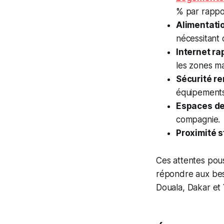
% par rappo
Alimentatio
nécessitant 
Internet ra
les zones ma
Sécurité r
équipements 
Espaces de 
compagnie.
Proximité 
Ces attentes pou
répondre aux bes
Douala, Dakar et