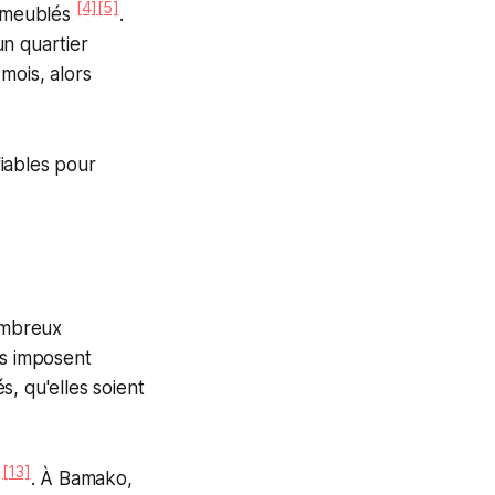
[4]
[5]
 meublés
.
n quartier
mois, alors
iables pour
nombreux
es imposent
s, qu'elles soient
[13]
é
. À Bamako,