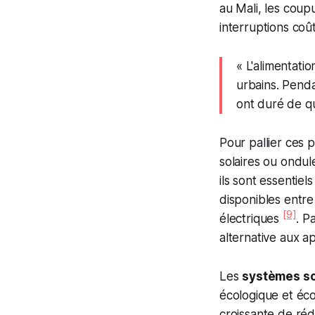
au Mali, les cou
interruptions coû
« L'alimentati
urbains. Penda
ont duré de q
Pour pallier ces 
solaires ou ondu
ils sont essentie
disponibles entr
[9]
électriques
. P
alternative aux a
Les
systèmes so
écologique et é
croissante de réd