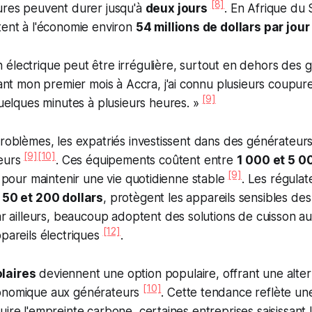
[8]
pures peuvent durer jusqu'à
deux jours
. En Afrique du 
tent à l'économie environ
54 millions de dollars par jour
on électrique peut être irrégulière, surtout en dehors des 
nt mon premier mois à Accra, j'ai connu plusieurs coupur
[9]
uelques minutes à plusieurs heures. »
problèmes, les expatriés investissent dans des générateur
[9]
[10]
leurs
. Ces équipements coûtent entre
1 000 et 5 0
[9]
ls pour maintenir une vie quotidienne stable
. Les régulat
e
50 et 200 dollars
, protègent les appareils sensibles des
ar ailleurs, beaucoup adoptent des solutions de cuisson 
[12]
ppareils électriques
.
laires
deviennent une option populaire, offrant une alter
[10]
conomique aux générateurs
. Cette tendance reflète un
uire l'empreinte carbone, certaines entreprises saisissant 