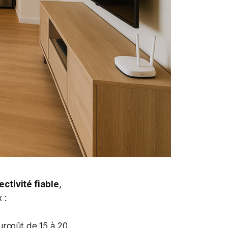
ctivité fiable
,
 :
urcoût de 15 à 20