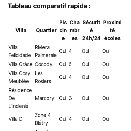
Tableau comparatif rapide :
Pis
Cha
Sécurit
Proximi
Villa
Quartier
cin
mbr
é
té
e
es
24h/24
écoles
Villa
Riviera
Oui
4
Oui
Oui
Felicidade
Palmeraie
Villa Grâce
Cocody
Oui
6
Oui
Oui
Villa Cosy
Les
Oui
4
Oui
Oui
Meublée
Rosiers
Résidence
De
Marcory
Oui
3
Oui
Oui
L'Indenié
Zone 4
Villa D
Oui
4
Oui
Oui
Biétry